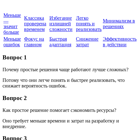
Меньше
Классика
Избегание
Легко
—
Минимализм в
проверена
излишней
понять и
значит
решениях
временем
сложности
реализовать
больше
Меньше
Фокус на
Быстрая
Снижение
Эффективность
ошибок
главном
адаптация
затрат
в действии
Вопрос 1
Почему простые решения чаще работают лучше сложных?
Потому что они легче понять и быстрее реализовать, что
снижает вероятность ошибок.
Вопрос 2
Как простое решение помогает сэкономить ресурсы?
Оно требует меньше времени и затрат на разработку и
внедрение.
Вопрос 3