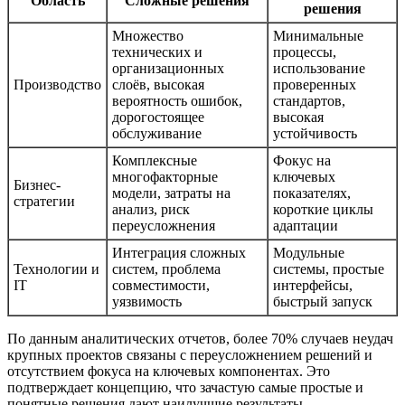
Область
Сложные решения
решения
Множество
Минимальные
технических и
процессы,
организационных
использование
Производство
слоёв, высокая
проверенных
вероятность ошибок,
стандартов,
дорогостоящее
высокая
обслуживание
устойчивость
Комплексные
Фокус на
многофакторные
ключевых
Бизнес-
модели, затраты на
показателях,
стратегии
анализ, риск
короткие циклы
переусложнения
адаптации
Интеграция сложных
Модульные
Технологии и
систем, проблема
системы, простые
IT
совместимости,
интерфейсы,
уязвимость
быстрый запуск
По данным аналитических отчетов, более 70% случаев неудач
крупных проектов связаны с переусложнением решений и
отсутствием фокуса на ключевых компонентах. Это
подтверждает концепцию, что зачастую самые простые и
понятные решения дают наилучшие результаты.