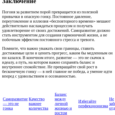
Заключение
Погоня за развитием порой превращается из полезной
привычки в опасную гонку. Постоянное давление,
переутомление и иллюзия «бесповторного времени» мешают
действительно наслаждаться процессом и получать
удовлетворение от своих достижений. Саморазвитие должно
стать инструментом для создания гармоничной жизни, а не
побочным эффектом постоянного стресса и тревоги.
Помните, что важно уважать свои границы, ставить
достижимые цели и ценить прогресс, каким бы медленным он
ни казался. В конечном итоге, развитие — это не скачок к
идеалу, а путь, на котором важно сохранять баланс и
внутреннее спокойствие. Не превращайте свой рост в
бесконечную гонку — в ней главное не победа, а умение идти
вперед с удовольствием и осознанностью.
Баланс
Саморазвитие
Качество
между
Не
Избегайте
— это не
важнее
личной
за
перфекционизма
гонка
количества
жизнью и
от
ростом