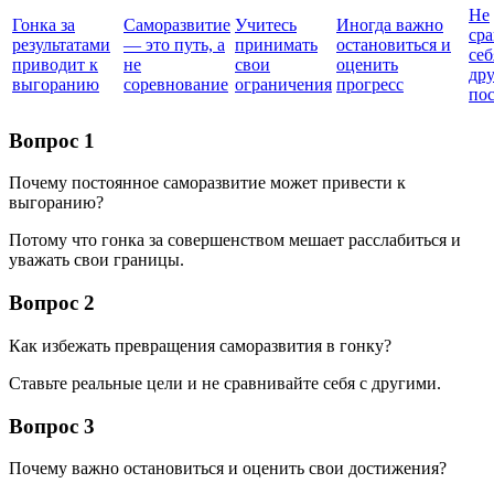
Не
Гонка за
Саморазвитие
Учитесь
Иногда важно
ср
результатами
— это путь, а
принимать
остановиться и
себ
приводит к
не
свои
оценить
др
выгоранию
соревнование
ограничения
прогресс
по
Вопрос 1
Почему постоянное саморазвитие может привести к
выгоранию?
Потому что гонка за совершенством мешает расслабиться и
уважать свои границы.
Вопрос 2
Как избежать превращения саморазвития в гонку?
Ставьте реальные цели и не сравнивайте себя с другими.
Вопрос 3
Почему важно остановиться и оценить свои достижения?