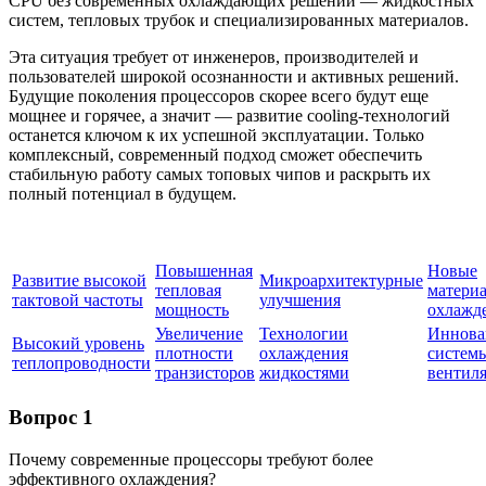
CPU без современных охлаждающих решений — жидкостных
систем, тепловых трубок и специализированных материалов.
Эта ситуация требует от инженеров, производителей и
пользователей широкой осознанности и активных решений.
Будущие поколения процессоров скорее всего будут еще
мощнее и горячее, а значит — развитие cooling-технологий
останется ключом к их успешной эксплуатации. Только
комплексный, современный подход сможет обеспечить
стабильную работу самых топовых чипов и раскрыть их
полный потенциал в будущем.
Повышенная
Новые
Развитие высокой
Микроархитектурные
тепловая
матери
тактовой частоты
улучшения
мощность
охлажд
Увеличение
Технологии
Иннова
Высокий уровень
плотности
охлаждения
систем
теплопроводности
транзисторов
жидкостями
вентил
Вопрос 1
Почему современные процессоры требуют более
эффективного охлаждения?