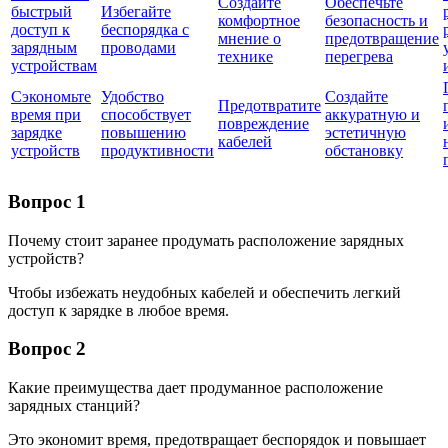
Создайте
Обеспечьте
быстрый
Избегайте
комфортное
безопасность и
доступ к
беспорядка с
мнение о
предотвращение
зарядным
проводами
технике
перегрева
устройствам
Сэкономьте
Удобство
Создайте
Предотвратите
время при
способствует
аккуратную и
повреждение
зарядке
повышению
эстетичную
кабелей
устройств
продуктивности
обстановку
Вопрос 1
Почему стоит заранее продумать расположение зарядных
устройств?
Чтобы избежать неудобных кабелей и обеспечить легкий
доступ к зарядке в любое время.
Вопрос 2
Какие преимущества дает продуманное расположение
зарядных станций?
Это экономит время, предотвращает беспорядок и повышает