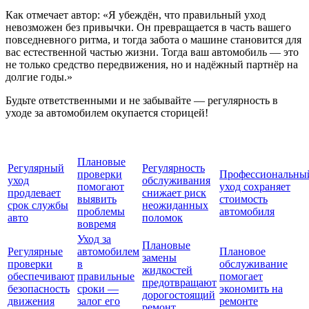
Как отмечает автор: «Я убеждён, что правильный уход
невозможен без привычки. Он превращается в часть вашего
повседневного ритма, и тогда забота о машине становится для
вас естественной частью жизни. Тогда ваш автомобиль — это
не только средство передвижения, но и надёжный партнёр на
долгие годы.»
Будьте ответственными и не забывайте — регулярность в
уходе за автомобилем окупается сторицей!
Плановые
Регулярный
Регулярность
проверки
Профессиональны
уход
обслуживания
помогают
уход сохраняет
продлевает
снижает риск
выявить
стоимость
срок службы
неожиданных
проблемы
автомобиля
авто
поломок
вовремя
Уход за
Плановые
Регулярные
автомобилем
Плановое
замены
проверки
в
обслуживание
жидкостей
обеспечивают
правильные
помогает
предотвращают
безопасность
сроки —
экономить на
дорогостоящий
движения
залог его
ремонте
ремонт