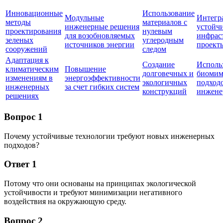
Инновационные
Использование
Модульные
Интегра
методы
материалов с
инженерные решения
устойч
проектирования
нулевым
для возобновляемых
инфрас
зеленых
углеродным
источников энергии
проект
сооружений
следом
Адаптация к
Создание
Исполь
климатическим
Повышение
долговечных и
биомим
изменениям в
энергоэффективности
экологичных
подход
инженерных
за счет гибких систем
конструкций
инжене
решениях
Вопрос 1
Почему устойчивые технологии требуют новых инженерных
подходов?
Ответ 1
Потому что они основаны на принципах экологической
устойчивости и требуют минимизации негативного
воздействия на окружающую среду.
Вопрос 2