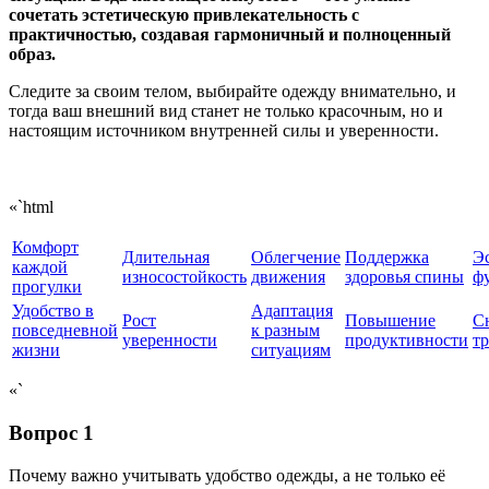
сочетать эстетическую привлекательность с
практичностью, создавая гармоничный и полноценный
образ.
Следите за своим телом, выбирайте одежду внимательно, и
тогда ваш внешний вид станет не только красочным, но и
настоящим источником внутренней силы и уверенности.
«`html
Комфорт
Длительная
Облегчение
Поддержка
Э
каждой
износостойкость
движения
здоровья спины
ф
прогулки
Удобство в
Адаптация
Рост
Повышение
С
повседневной
к разным
уверенности
продуктивности
т
жизни
ситуациям
«`
Вопрос 1
Почему важно учитывать удобство одежды, а не только её