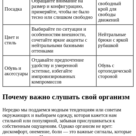
Обращайте внимание на
свободный
размер и конфигурацию,
Посадка
крой для
примеряйте, чтобы не было
свободы
тесно или слишком свободно
движений
Выбирайте по ситуации и
особенностям внешности,
Нейтральные
Цвет и
сочетайте яркие акценты с
брюки с яркой
стиль
нейтральными базовыми
рубашкой
оттенками
Отдавайте предпочтение
удобству и умеренной
Обувь с
Обувь и
эстетике, избегайте
ортопедической
аксессуары
импровизированных
стороной
компромиссов
Почему важно слушать свой организм
Нередко мы поддаемся модным тенденциям или советам
окружающих и выбираем одежду, которая кажется нам
стильной или популярной, забывая прислушиваться к
собственным ощущениям. Однако организм не врет:
дискомфорт, онемение, боли — это важные сигналы, которые