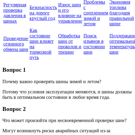
Проблемы
Экономия
Регулярная
Износ шин
Безопасность
с
топлива
проверка
и его
на дороге
сцеплением
благодаря
давления в
влияние на
круглый год
зимой и
правильной
шинах
управление
летом
шине
Как
состояние
Обработка
Поиск
Поддержан
Проведение
шин влияет
шин от
изъянов в
оптимально
сезонного
на
проколов и
состоянии
температур
обмена шин
тормозной
трещин
шин
шин
путь
Вопрос 1
Почему важно проверять шины зимой и летом?
Потому что условия эксплуатации меняются, и шины должны
быть в оптимальном состоянии в любое время года.
Вопрос 2
Что может произойти при несвоевременной проверке шин?
Могут возникнуть риски аварийных ситуаций из-за