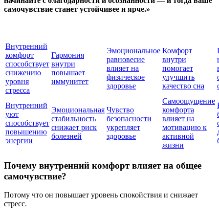
начинайте с благодарности и осознанности — и тогда ваше
самочувствие станет устойчивее и ярче.»
Внутренний
Эмоциональное
Комфорт
комфорт
Гармония
равновесие
внутри
способствует
внутри
влияет на
помогает
снижению
повышает
физическое
улучшить
уровня
иммунитет
здоровье
качество сна
стресса
Самоощущение
Внутренний
Эмоциональная
Чувство
комфорта
уют
стабильность
безопасности
влияет на
способствует
снижает риск
укрепляет
мотивацию к
повышению
болезней
здоровье
активной
энергии
жизни
Почему внутренний комфорт влияет на общее
самочувствие?
Потому что он повышает уровень спокойствия и снижает
стресс.