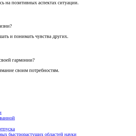
сь на позитивных аспектах ситуации.
жизни?
шать и понимать чувства других.
своей гармонии?
нимание своим потребностям.
и
 ванной
отпуска
амых быстрорастущих областей науки