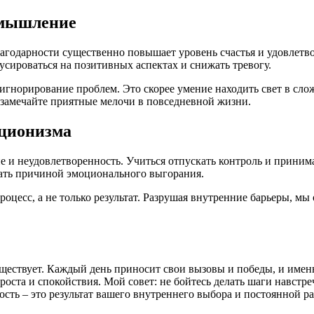
 мышление
лагодарности существенно повышает уровень счастья и удовлет
кусироваться на позитивных аспектах и снижать тревогу.
игнорирование проблем. Это скорее умение находить свет в сло
 замечайте приятные мелочи в повседневной жизни.
кционизма
е и неудовлетворенность. Учиться отпускать контроль и прини
ать причиной эмоционального выгорания.
роцесс, а не только результат. Разрушая внутренние барьеры, м
ествует. Каждый день приносит свои вызовы и победы, и именно
роста и спокойствия. Мой совет: не бойтесь делать шаги навстре
сть – это результат вашего внутреннего выбора и постоянной р