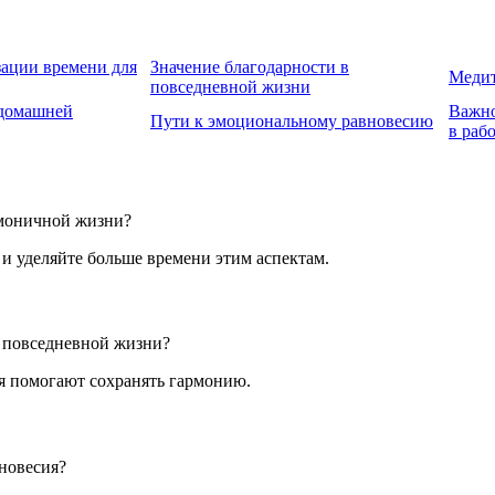
зации времени для
Значение благодарности в
Медит
повседневной жизни
 домашней
Важно
Пути к эмоциональному равновесию
в раб
рмоничной жизни?
 и уделяйте больше времени этим аспектам.
 повседневной жизни?
я помогают сохранять гармонию.
вновесия?