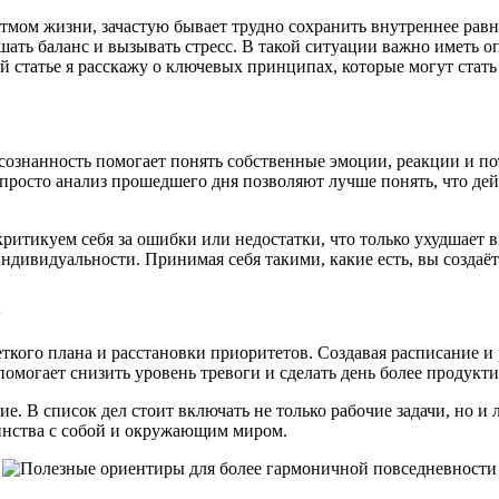
ом жизни, зачастую бывает трудно сохранить внутреннее равн
шать баланс и вызывать стресс. В такой ситуации важно иметь 
 статье я расскажу о ключевых принципах, которые могут стать
Осознанность помогает понять собственные эмоции, реакции и по
просто анализ прошедшего дня позволяют лучше понять, что дей
критикуем себя за ошибки или недостатки, что только ухудшает в
ндивидуальности. Принимая себя такими, какие есть, вы создаё
в
еткого плана и расстановки приоритетов. Создавая расписание и 
помогает снизить уровень тревоги и сделать день более продукт
. В список дел стоит включать не только рабочие задачи, но и 
динства с собой и окружающим миром.