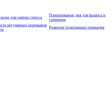
Планирование дня для баланса и
ации для снятия стресса
гармонии
сть регулярных перерывов
Развитие позитивных привычек
оте