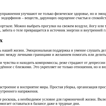
упражнения улучшают не только физическое здоровье, но и эмоц
ке эндорфинов – веществ, дарующих ощущение счастья и спокойст
ртзале. Можно выбрать прогулки на свежем воздухе, йогу или та
 забота о теле превращается в источник энергии и внутренней 
х
ь нашей жизни. Эмоциональная поддержка и умение слушать дел
аланс между личными границами и желанием помогать или делить
ои чувства и находить компромиссы, реже страдают от депресси
ведённое с близкими. Это укрепляет не только отношения, но и 
астроение и восприятие мира. Простая уборка, организация пр
нутреннего напряжения.
не роскошь, а необходимое условие для гармоничной жизни. Вкл
могает оставаться в балансе даже в трудные дни.