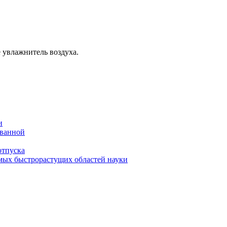
е увлажнитель воздуха.
и
 ванной
отпуска
амых быстрорастущих областей науки