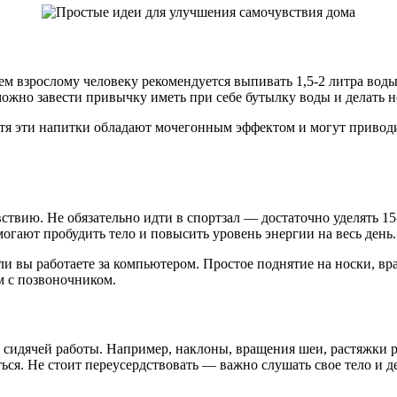
м взрослому человеку рекомендуется выпивать 1,5-2 литра воды
ожно завести привычку иметь при себе бутылку воды и делать н
отя эти напитки обладают мочегонным эффектом и могут привод
ствию. Не обязательно идти в спортзал — достаточно уделять 1
могают пробудить тело и повысить уровень энергии на весь день.
сли вы работаете за компьютером. Простое поднятие на носки, в
м с позвоночником.
идячей работы. Например, наклоны, вращения шеи, растяжки ру
ся. Не стоит переусердствовать — важно слушать свое тело и д