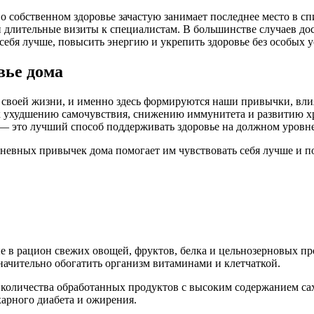
о собственном здоровье зачастую занимает последнее место в сп
длительные визиты к специалистам. В большинстве случаев до
ебя лучше, повысить энергию и укрепить здоровье без особых ус
вье дома
ь своей жизни, и именно здесь формируются наши привычки, в
ть к ухудшению самочувствия, снижению иммунитета и развитию 
— это лучший способ поддерживать здоровье на должном уровне
дневных привычек дома помогает им чувствовать себя лучше и п
 в рацион свежих овощей, фруктов, белка и цельнозерновых пр
начительно обогатить организм витаминами и клетчаткой.
количества обработанных продуктов с высоким содержанием сах
харного диабета и ожирения.