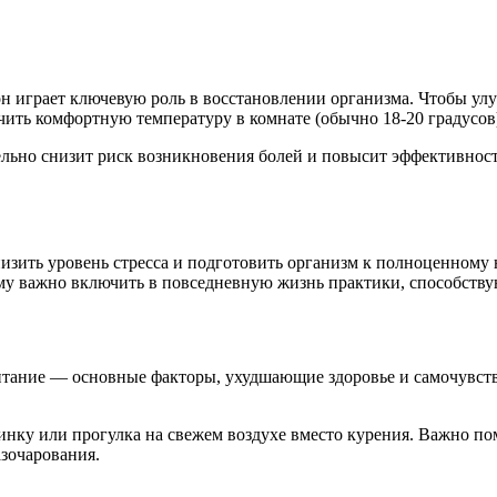
 играет ключевую роль в восстановлении организма. Чтобы улу
ечить комфортную температуру в комнате (обычно 18-20 градусов
льно снизит риск возникновения болей и повысит эффективность
изить уровень стресса и подготовить организм к полноценному 
му важно включить в повседневную жизнь практики, способств
итание — основные факторы, ухудшающие здоровье и самочувстви
ку или прогулка на свежем воздухе вместо курения. Важно помни
азочарования.