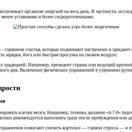
печивает организм энергией на весь день. В частности, исследо
я менее уставшими и более сосредоточенными.
— гормонов счастья, которые поднимают настроение и придают
ть зарядка, йога или быстрая прогулка на свежем воздухе.
их традицией. Например, президент страны или ведущий крупно
вного дня. Включение физических упражнений в утреннюю рути
дрости
ия
ровать клетки мозга. Например, техника дыхания «4-7-8» (вдох 
ики рекомендуется выполнять сразу после пробуждения или даже
упражнения помогают снизить кортизол — гормон стресса — и п