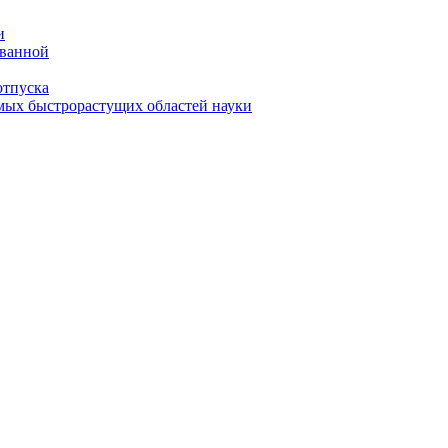
и
 ванной
отпуска
амых быстрорастущих областей науки