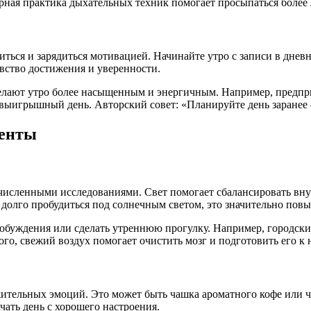
лярная практика дыхательных техник помогает просыпаться более
иться и зарядиться мотивацией. Начинайте утро с записи в дне
увство достижения и уверенности.
лают утро более насыщенным и энергичным. Например, предпри
а выигрышный день. Авторский совет: «Планируйте день заранее
менты
численными исследованиями. Свет помогает сбалансировать вну
 долго пробудиться под солнечным светом, это значительно пов
робуждения или сделать утреннюю прогулку. Например, городски
го, свежий воздух помогает очистить мозг и подготовить его к 
жительных эмоций. Это может быть чашка ароматного кофе или 
чать день с хорошего настроения.