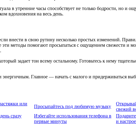
уала в утренние часы способствует не только бодрости, но и о
ком вдохновения на весь день.
если внести в свою рутину несколько простых изменений. Прави
е эти методы помогают просыпаться с ощущением свежести и м
.
оторый задает тон всему остальному. Готовьтесь к нему тщательн
и энергичным. Главное — начать с малого и придерживаться выб
растяжки или
Открывай
Просыпайтесь под любимую музыку
свежий в
день сразу
Избегайте использования телефона в
Подарите
первые минуты
и настро