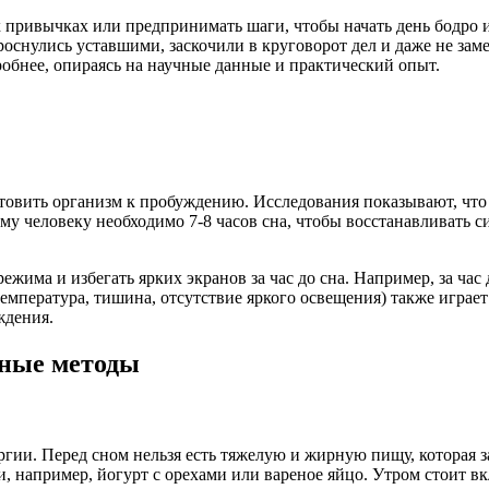
х привычках или предпринимать шаги, чтобы начать день бодро
роснулись уставшими, заскочили в круговорот дел и даже не зам
обнее, опираясь на научные данные и практический опыт.
товить организм к пробуждению. Исследования показывают, что 
му человеку необходимо 7-8 часов сна, чтобы восстанавливать
ежима и избегать ярких экранов за час до сна. Например, за час
мпература, тишина, отсутствие яркого освещения) также играет
ждения.
нные методы
нергии. Перед сном нельзя есть тяжелую и жирную пищу, которая 
, например, йогурт с орехами или вареное яйцо. Утром стоит в