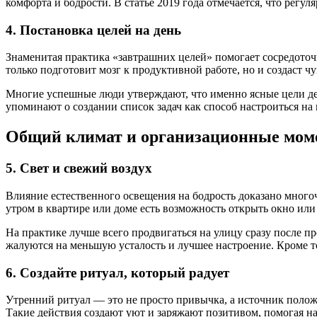
комфорта и бодрости. В статье 2019 года отмечается, что регу
4. Постановка целей на день
Знаменитая практика «завтрашних целей» помогает сосредоточ
только подготовит мозг к продуктивной работе, но и создаст ч
Многие успешные люди утверждают, что именно ясные цели де
упоминают о создании список задач как способ настроиться н
Общий климат и организационные мо
5. Свет и свежий воздух
Влияние естественного освещения на бодрость доказано много
утром в квартире или доме есть возможность открыть окно или
На практике лучше всего продвигаться на улицу сразу после п
жалуются на меньшую усталость и лучшее настроение. Кроме то
6. Создайте ритуал, который радует
Утренний ритуал — это не просто привычка, а источник поло
Такие действия создают уют и заряжают позитивом, помогая на