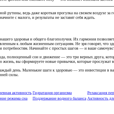
й рутины, ведь даже короткая прогулка на свежем воздухе за 
ачните с малого, и результаты не заставят себя ждать.
ашего здоровья и общего благополучия. Их гармония позволяет 
вленным к любым жизненным ситуациям. Не зря говорят, что здо
и потребностям. Начинайте с простых шагов — и ваше самочувст
ода, полноценный сон и движение — это три верных друга, котор
ю жизнь, вы сформируете новые привычки, которые прослужат в
а каждый день. Маленькие шаги к здоровью — это инвестиции в в
нней силы.
евная активность
Гидратация организма
Релаксация пе
ние режима сна
Поддержание водного баланса
Активность дл