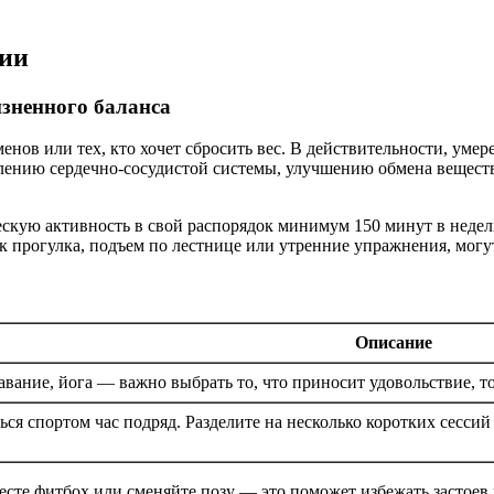
нии
зненного баланса
енов или тех, кто хочет сбросить вес. В действительности, уме
лению сердечно-сосудистой системы, улучшению обмена вещест
скую активность в свой распорядок минимум 150 минут в недел
к прогулка, подъем по лестнице или утренние упражнения, могу
Описание
авание, йога — важно выбрать то, что приносит удовольствие, т
ься спортом час подряд. Разделите на несколько коротких сессий
есте фитбох или сменяйте позу — это поможет избежать застоев