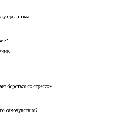
ту организма.
вие?
ение.
ет бороться со стрессом.
го самочувствия?