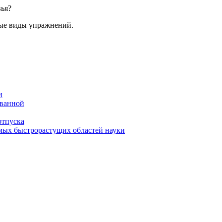
вья?
ные виды упражнений.
и
 ванной
отпуска
амых быстрорастущих областей науки