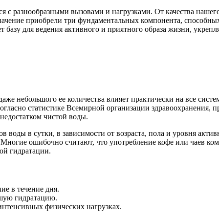
ся с разнообразными вызовами и нагрузками. От качества нашег
начение приобрели три фундаментальных компонента, способных
ает базу для ведения активного и приятного образа жизни, укр
даже небольшого ее количества влияет практически на все систе
Согласно статистике Всемирной организации здравоохранения, п
 недостатком чистой воды.
ров воды в сутки, в зависимости от возраста, пола и уровня акт
Многие ошибочно считают, что употребление кофе или чаев комп
ой гидратации.
ие в течение дня.
ошую гидратацию.
интенсивных физических нагрузках.