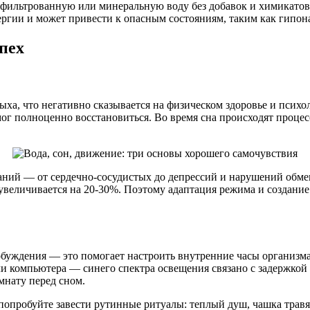
фильтрованную или минеральную воду без добавок и химикатов. 
ергии и может привести к опасным состояниям, таким как гипон
пех
ха, что негативно сказывается на физическом здоровье и психо
м мог полноценно восстановиться. Во время сна происходят про
ваний — от сердечно-сосудистых до депрессий и нарушений обмен
увеличивается на 20-30%. Поэтому адаптация режима и создание
робуждения — это помогает настроить внутренние часы организма
или компьютера — синего спектра освещения связано с задержкой
мнату перед сном.
, попробуйте завести рутинные ритуалы: теплый душ, чашка тра